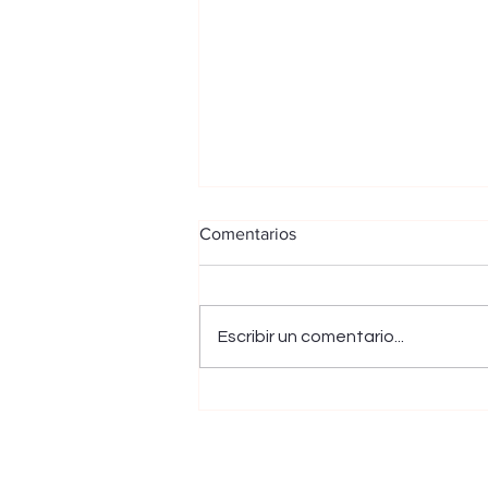
Comentarios
Escribir un comentario...
Convenio internacional con
Canadá fortalecería la
Medicina Veterinaria en la UIS