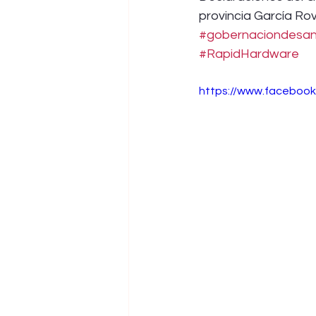
provincia García Rov
#gobernaciondesan
#RapidHardware
https://www.faceboo