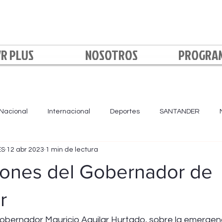
VR PLUS
NOSOTROS
PROGRA
Nacional
Internacional
Deportes
SANTANDER
ES
12 abr 2023
1 min de lectura
LA NOCHE
BOYACÁ
NORTE DE SANTANDER
Loca
iones del Gobernador de
r
obernador Mauricio Aguilar Hurtado, sobre la emergenc