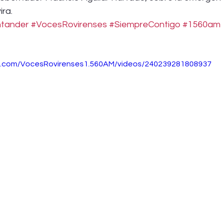
ira.
tander
#VocesRovirenses
#SiempreContigo
#1560am
k.com/VocesRovirenses1.560AM/videos/240239281808937