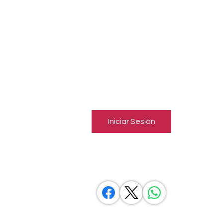
EMISORA AFILIADA
Inicia una sesión para conectar
con miembros
Sigue y observa a otros miembros, deja comentarios y más.
Iniciar Sesión