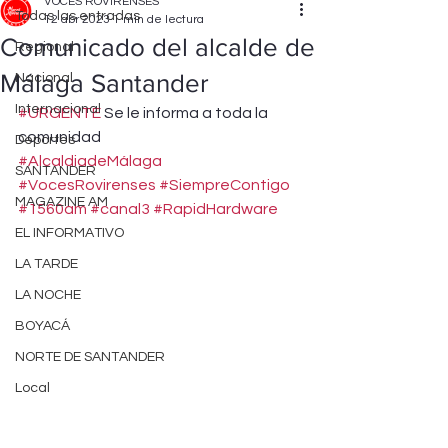
VOCES ROVIRENSES
Todas las entradas
12 abr 2023
1 min de lectura
Comunicado del alcalde de
Regional
Málaga Santander
Nacional
Internacional
#URGENTE
 Se le informa a toda la 
comunidad 
Deportes
#AlcaldiadeMálaga
SANTANDER
#VocesRovirenses
#SiempreContigo
MAGAZINE AM
#1560am
#canal3
#RapidHardware
EL INFORMATIVO
LA TARDE
LA NOCHE
BOYACÁ
NORTE DE SANTANDER
Local