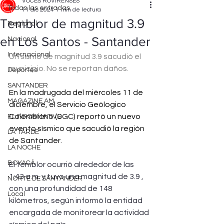
VOCES ROVIRENSES
Todas las entradas
11 dic 2024
1 min de lectura
Temblor de magnitud 3.9
Regional
en Los Santos - Santander
Nacional
Internacional
Un sismo de magnitud 3.9 sacudió el 
municipio. No se reportan daños.
Deportes
SANTANDER
En la madrugada del miércoles 11 de 
MAGAZINE AM
diciembre, el Servicio Geólogico 
Colombiano (SGC) reportó un nuevo 
EL INFORMATIVO
evento sísmico que sacudió la región 
LA TARDE
de Santander.
LA NOCHE
BOYACÁ
El temblor ocurrió alrededor de las 
1:43 a.m. y tuvo una magnitud de 3.9 , 
NORTE DE SANTANDER
con una profundidad de 148 
Local
kilómetros, según informó la entidad 
encargada de monitorear la actividad 