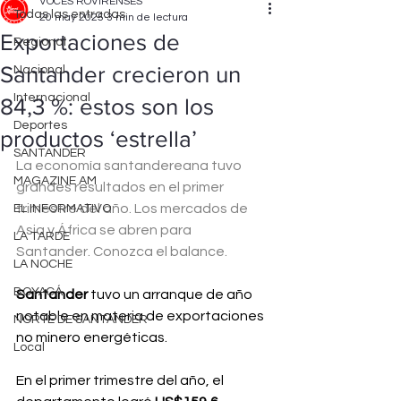
VOCES ROVIRENSES
Todas las entradas
20 may 2025
3 min de lectura
Exportaciones de
Regional
Santander crecieron un
Nacional
Internacional
84,3 %: estos son los
Deportes
productos ‘estrella’
SANTANDER
La economía santandereana tuvo 
MAGAZINE AM
grandes resultados en el primer 
trimestre del año. Los mercados de 
EL INFORMATIVO
Asia y África se abren para 
LA TARDE
Santander. Conozca el balance.
LA NOCHE
BOYACÁ
Santander 
tuvo un arranque de año 
notable en materia de exportaciones 
NORTE DE SANTANDER
no minero energéticas.
Local
En el primer trimestre del año, el 