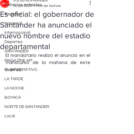
VOCES ROVIRENSES
Todas las entradas
12 jun 2024
1 min de lectura
Es oficial: el gobernador de
Regional
Santander ha anunciado el
Nacional
Internacional
nuevo nombre del estadio
Deportes
departamental
SANTANDER
El mandatario realizó el anunció en el 
MAGAZINE AM
transcurso de la mañana de este 
martes.
EL INFORMATIVO
LA TARDE
LA NOCHE
BOYACÁ
NORTE DE SANTANDER
Local