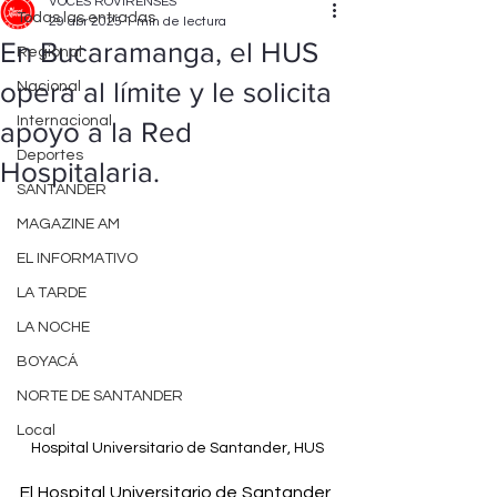
VOCES ROVIRENSES
Todas las entradas
29 abr 2025
1 min de lectura
En Bucaramanga, el HUS
Regional
opera al límite y le solicita
Nacional
Internacional
apoyo a la Red
Deportes
Hospitalaria.
SANTANDER
MAGAZINE AM
EL INFORMATIVO
LA TARDE
LA NOCHE
BOYACÁ
NORTE DE SANTANDER
Local
Hospital Universitario de Santander, HUS
El Hospital Universitario de Santander, 