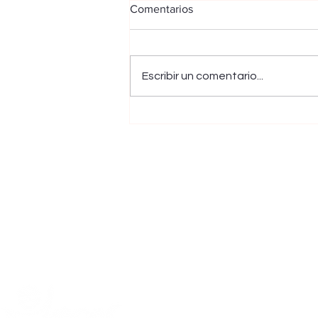
Comentarios
Escribir un comentario...
Una operación conjunta entre
autoridades de Venezuela y el
FBI llevó a la captura de Alex
Saab
Málaga, Santander