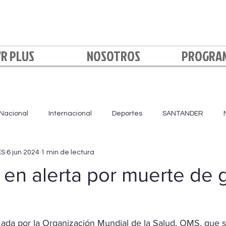
VR PLUS
NOSOTROS
PROGRA
Nacional
Internacional
Deportes
SANTANDER
ES
6 jun 2024
1 min de lectura
LA NOCHE
BOYACÁ
NORTE DE SANTANDER
Loca
en alerta por muerte de 
rmada por la Organización Mundial de la Salud, OMS, que 