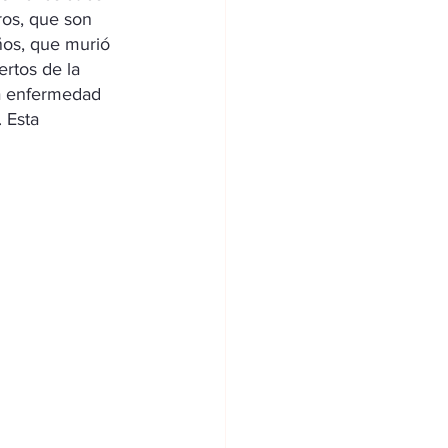
ros, que son 
ños, que murió 
rtos de la 
na enfermedad 
 Esta 