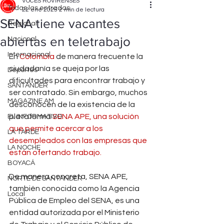
VOCES ROVIRENSES
Todas las entradas
22 ene 2025
2 min de lectura
SENA tiene vacantes
Regional
abiertas en teletrabajo
Nacional
Internacional
En 
Colombia
 de manera frecuente la 
ciudadanía se queja por las 
Deportes
dificultades para encontrar trabajo y 
SANTANDER
ser contratado. Sin embargo, muchos 
MAGAZINE AM
desconocen de la existencia de la 
plataforma 
SENA APE, una solución 
EL INFORMATIVO
que permite acercar a los 
LA TARDE
desempleados con las empresas que 
LA NOCHE
están ofertando trabajo.
BOYACÁ
De manera concreta, SENA APE, 
NORTE DE SANTANDER
también conocida como la Agencia 
Local
Pública de Empleo del SENA, es una 
entidad autorizada por el Ministerio 