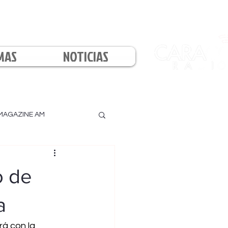
MAS
NOTICIAS
MAGAZINE AM
l
o de
a
á con la 