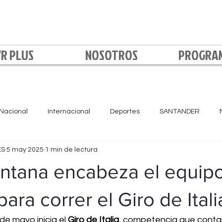
VR PLUS
NOSOTROS
PROGRA
Nacional
Internacional
Deportes
SANTANDER
ES
5 may 2025
1 min de lectura
LA NOCHE
BOYACÁ
NORTE DE SANTANDER
Loca
intana encabeza el equip
ara correr el Giro de Itali
de mayo inicia el 
Giro de Italia
, competencia que contar