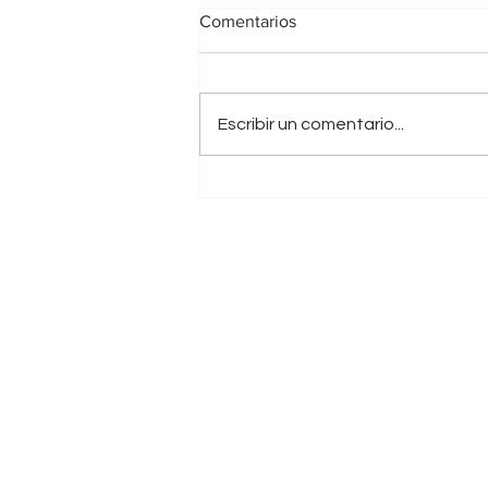
Comentarios
Escribir un comentario...
Nelson Crispín Corzo
consiguió la medalla de plata
en el Campeonato Mundial de
Para Natación de Singapur
Málaga, Santander