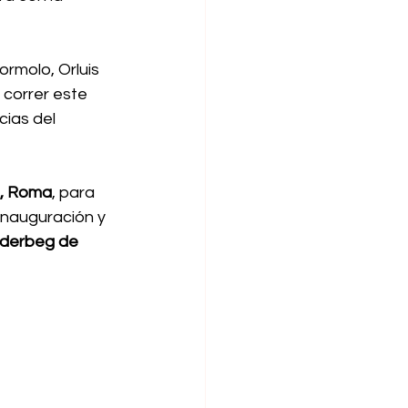
rmolo, Orluis 
 correr este 
ias del 
na, Roma
, para 
a inauguración y 
derbeg de 