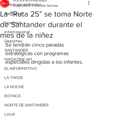
VOCES ROVIRENSES
Todas las entradas
3 abr 2024
1 min de lectura
La “Ruta 25” se toma Norte
Regional
de Santander durante el
Nacional
Internacional
mes de la niñez
Deportes
Se tendrán cinco paradas 
SANTANDER
estratégicas con programas 
MAGAZINE AM
especiales dirigidas a los infantes.
EL INFORMATIVO
LA TARDE
LA NOCHE
BOYACÁ
NORTE DE SANTANDER
Local