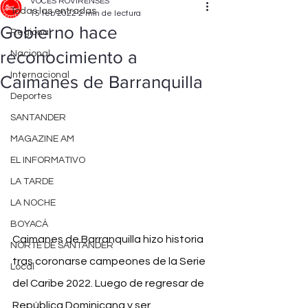
VOCES ROVIRENSES
Todas las entradas
15 feb 2022
2 min de lectura
Gobierno hace
Regional
reconocimiento a
Nacional
Internacional
Caimanes de Barranquilla
Deportes
SANTANDER
MAGAZINE AM
EL INFORMATIVO
LA TARDE
LA NOCHE
BOYACÁ
Caimanes de Barranquilla hizo historia 
NORTE DE SANTANDER
tras coronarse campeones de la Serie 
Local
del Caribe 2022
. Luego de regresar de 
República Dominicana y ser 