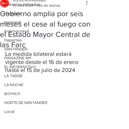
VOCES ROVIRENSES
Todas las entradas
15 ene 2024
1 min de lectura
Gobierno amplia por seis
Regional
meses el cese al fuego con
Nacional
Internacional
el Estado Mayor Central de
Deportes
las Farc
SANTANDER
La medida bilateral estará 
MAGAZINE AM
vigente desde el 16 de enero 
EL INFORMATIVO
hasta el 15 de julio de 2024
LA TARDE
LA NOCHE
BOYACÁ
NORTE DE SANTANDER
Local