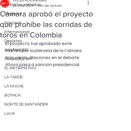
VOCES ROVIRENSES
Todas las entradas
28 may 2024
1 min de lectura
Cámara aprobó el proyecto
Regional
que prohíbe las corridas de
Nacional
Internacional
toros en Colombia
Deportes
El proyecto fue aprobado este 
SANTANDER
martes por la plenaria de la Cámara 
tras varias dilaciones en el debate. 
MAGAZINE AM
Ahora pasa a sanción presidencial.
EL INFORMATIVO
LA TARDE
LA NOCHE
BOYACÁ
NORTE DE SANTANDER
Local