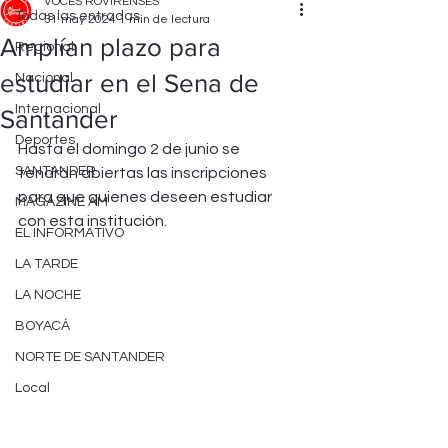
VOCES ROVIRENSES
Todas las entradas
31 may 2024
1 min de lectura
Amplían plazo para
Regional
estudiar en el Sena de
Nacional
Internacional
Santander
Deportes
Hasta el domingo 2 de junio se 
SANTANDER
tendrán abiertas las inscripciones 
para que quienes deseen estudiar 
MAGAZINE AM
con esta institución.
EL INFORMATIVO
LA TARDE
LA NOCHE
BOYACÁ
NORTE DE SANTANDER
Local