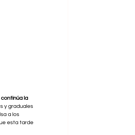
 continúa la 
s y graduales 
sa a los 
ue esta tarde 