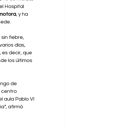
el Hospital 
y motora
, y ha 
Sede.
in fiebre, 
arios días, 
es decir, que 
de los últimos 
ingo de 
 centro 
l aula Pablo VI 
a”, afirmó 