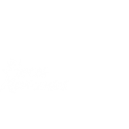
FBI llevó a la captura de Alex
Saab
Málaga, Santander