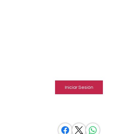
jóve
sigl
sant
EMISORA AFILIADA
Inicia una sesión para conectar
con miembros
Sigue y observa a otros miembros, deja comentarios y más.
Iniciar Sesión