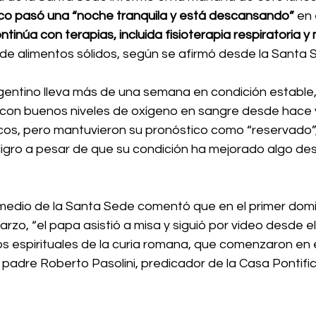
co pasó una “noche tranquila y está descansando”
 en 
ntinúa con terapias, incluida fisioterapia respiratoria 
de alimentos sólidos, según se afirmó desde la Santa 
gentino lleva más de una semana en condición estable, s
 y con buenos niveles de oxígeno en sangre desde hace v
cos, pero mantuvieron su pronóstico como “reservado”, 
ligro a pesar de que su condición ha mejorado algo des
 medio de la Santa Sede comentó que en el primer dom
rzo, “el papa asistió a misa y siguió por video desde el
cios espirituales de la curia romana, que comenzaron en e
l padre Roberto Pasolini, predicador de la Casa Pontifici