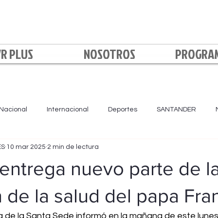
VR PLUS
NOSOTROS
PROGRA
Nacional
Internacional
Deportes
SANTANDER
ES
10 mar 2025
2 min de lectura
LA NOCHE
BOYACÁ
NORTE DE SANTANDER
Loca
entrega nuevo parte de l
 de la salud del papa Fra
a de la Santa Sede informó en la mañana de este lunes