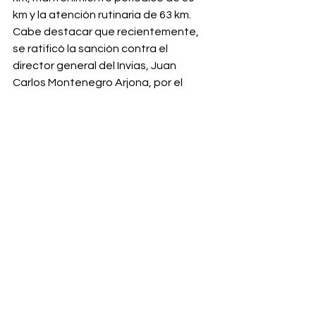
km y la atención rutinaria de 63 km.
Cabe destacar que recientemente, 
se ratificó la sanción contra el 
director general del Invias, Juan 
Carlos Montenegro Arjona, por el 
desacato a las sentencias proferidas 
en la acción popular 
que pide la 
pavimentación de la vía Curos - 
Málaga.
Local
Ver todo
Entradas recientes