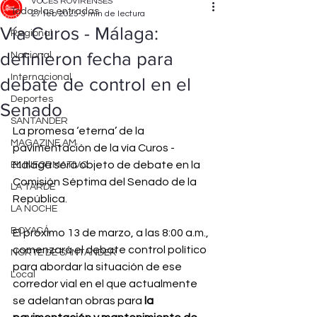
VOCES ROVIRENSES
Todas las entradas
27 feb 2025
3 min de lectura
Vía Curos - Málaga:
Regional
definieron fecha para
Nacional
Internacional
debate de control en el
Deportes
Senado
SANTANDER
La promesa ‘eterna’ de la 
MAGAZINE AM
pavimentación de la vía Curos - 
Málaga será objeto de debate en la 
EL INFORMATIVO
Comisión Séptima del Senado de la 
LA TARDE
República.
LA NOCHE
BOYACÁ
El próximo 13 de marzo, a las 8:00 a.m., 
comenzará el debate control político 
NORTE DE SANTANDER
para abordar la situación de ese 
Local
corredor vial en el que actualmente 
se adelantan obras para 
la 