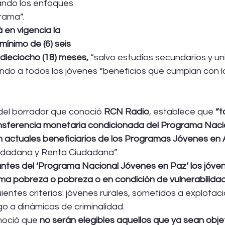
ando los enfoques 
rama”.
 en vigencia la 
 mínimo de (6) seis 
ieciocho (18) meses, 
“salvo estudios secundarios y uni
ndo a todos los jóvenes “beneficios que cumplan con lo
del borrador que conoció 
RCN Radio
, establece que 
“
ransferencia monetaria condicionada del Programa Naci
 actuales beneficiarios de los Programas Jóvenes en 
udadana y Renta Ciudadana”.
antes del ‘Programa Nacional Jóvenes en Paz’ los jóven
ema pobreza o pobreza o en condición de vulnerabilida
ientes criterios: jóvenes rurales, sometidos a explotaci
go a dinámicas de criminalidad.
noció que 
no serán elegibles aquellos que ya sean obje