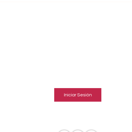
deja una docente fallecida y
regis
cinco heridos en Norte de
mant
Santander
estru
EMISORA AFILIADA
Inicia una sesión para conectar
con miembros
Sigue y observa a otros miembros, deja comentarios y más.
Iniciar Sesión