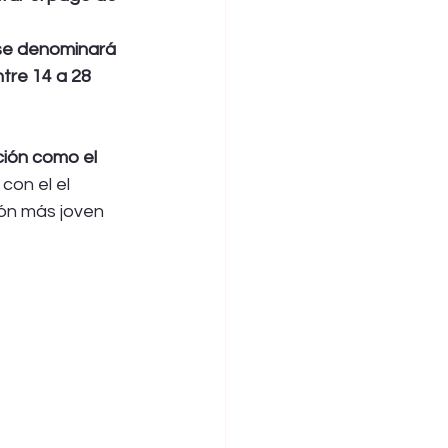
se denominará 
tre 14 a 28 
ión como el 
, con el el 
ión más joven 