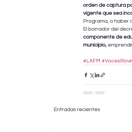
orden de captura po
vigente que sea inco
Programa, o haber c
El borrador del dec
componente de educa
municipio,
 emprendim
#LAFM
#VocesRovi
Entradas recientes