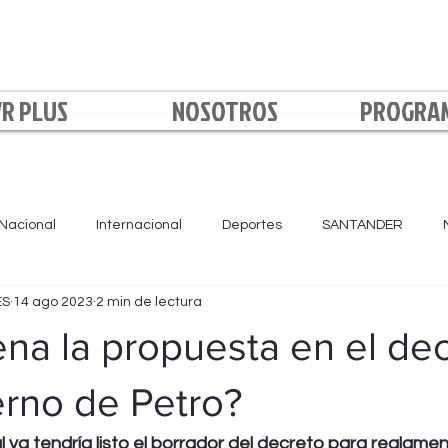
VR PLUS
NOSOTROS
PROGRA
Nacional
Internacional
Deportes
SANTANDER
ES
14 ago 2023
2 min de lectura
LA NOCHE
BOYACÁ
NORTE DE SANTANDER
Loca
na la propuesta en el de
erno de Petro?
 ya tendría listo el borrador del decreto para reglamen