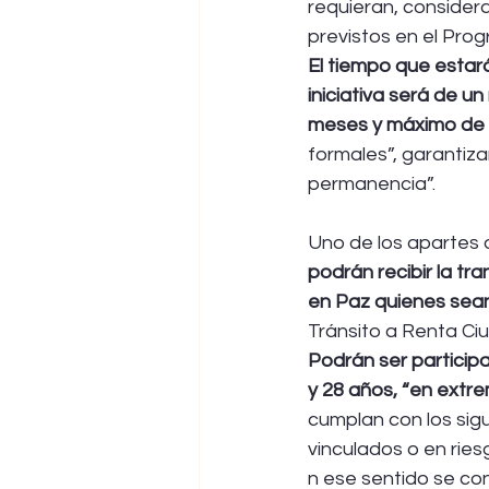
requieran, consider
previstos en el Prog
El tiempo que estará
iniciativa será de un
meses y máximo de d
formales”, garantiza
permanencia”.
Uno de los apartes 
podrán recibir la t
en Paz quienes sean
Tránsito a Renta Ci
Podrán ser particip
y 28 años, “en extr
cumplan con los sigu
vinculados o en ries
n ese sentido se co