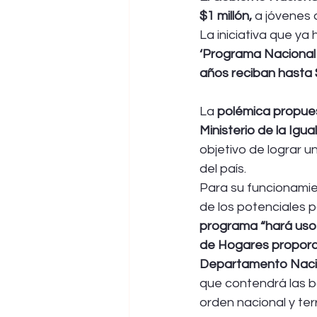
$1 millón,
 a jóvenes 
La iniciativa que ya
‘Programa Nacional 
años reciban hasta 
La 
polémica propues
Ministerio de la Ig
objetivo de lograr u
del país.
Para su funcionamien
de los potenciales p
programa “hará uso 
de Hogares proporci
Departamento Nacio
que contendrá las b
orden nacional y terr