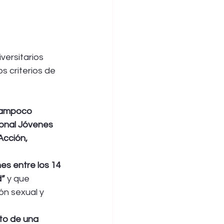
versitarios 
s criterios de 
tampoco 
onal Jóvenes 
Acción,
es entre los 14 
d”
 y que 
ón sexual y 
to de una 