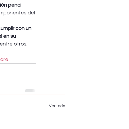
ión penal 
omponentes del 
umplir con un 
 en su 
entre otros.
are
Ver todo