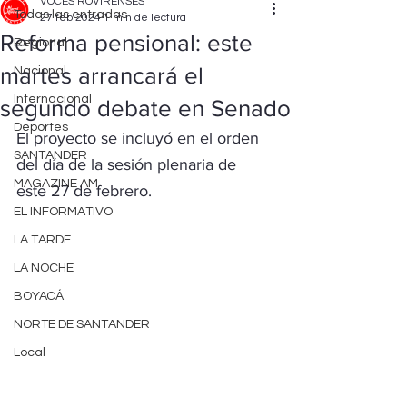
VOCES ROVIRENSES
Todas las entradas
27 feb 2024
1 min de lectura
Reforma pensional: este
Regional
martes arrancará el
Nacional
Internacional
segundo debate en Senado
Deportes
El proyecto se incluyó en el orden 
SANTANDER
del día de la sesión plenaria de 
MAGAZINE AM
este 27 de febrero.
EL INFORMATIVO
LA TARDE
LA NOCHE
BOYACÁ
NORTE DE SANTANDER
Local