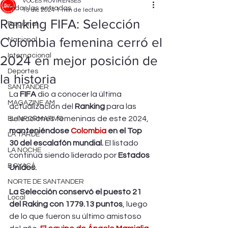
VOCES ROVIRENSES
Todas las entradas
13 dic 2024
1 min de lectura
Ranking FIFA: Selección
Regional
Colombia femenina cerró el
Nacional
Internacional
2024 en mejor posición de
Deportes
la historia
SANTANDER
La 
FIFA 
dio a conocer la última 
MAGAZINE AM
actualización del
 Ranking
 para las 
selecciones femeninas de este 2024, 
EL INFORMATIVO
manteniéndose 
Colombia 
en el Top 
LA TARDE
30 del escalafón mundial.
 El listado 
LA NOCHE
continúa siendo liderado por 
Estados 
BOYACÁ
Unidos.
NORTE DE SANTANDER
La Selección conservó el puesto 21 
Local
del Raking con 1779.13 puntos
, luego 
de lo que fueron su último amistoso 