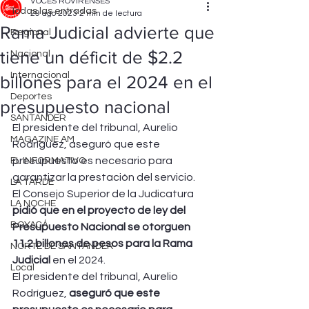
VOCES ROVIRENSES
Todas las entradas
29 ago 2023
2 min de lectura
Rama Judicial advierte que
Regional
tiene un déficit de $2.2
Nacional
Internacional
billones para el 2024 en el
Deportes
presupuesto nacional
SANTANDER
El presidente del tribunal, Aurelio 
MAGAZINE AM
Rodríguez, aseguró que este 
presupuesto es necesario para 
EL INFORMATIVO
garantizar la prestación del servicio.
LA TARDE
El Consejo Superior de la Judicatura
LA NOCHE
pidió que en el proyecto de ley del 
BOYACÁ
Presupuesto Nacional se otorguen 
11.2 billones de pesos para la Rama 
NORTE DE SANTANDER
Judicial
 en el 2024. 
Local
El presidente del tribunal, Aurelio 
Rodríguez,
 aseguró que este 