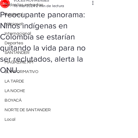
VOCES ROVIRENSES
Todas las entradas
18 mar 2024
2 min de lectura
Preocupante panorama:
Regional
Niños indígenas en
Nacional
Internacional
Colombia se estarían
Deportes
quitando la vida para no
SANTANDER
ser reclutados, alerta la
MAGAZINE AM
ONU.
EL INFORMATIVO
LA TARDE
LA NOCHE
BOYACÁ
NORTE DE SANTANDER
Local