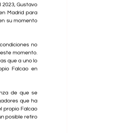
 2023, 
Gustavo 
 en
 Madrid para 
en su momento 
condiciones no 
 este momento. 
as que a uno lo 
opio Falcao
 en 
nza de que se 
gadores que ha 
l propio Falcao 
n posible retiro 