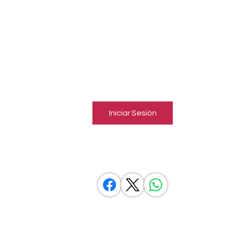
Inicia una sesión para conectar
con miembros
Sigue y observa a otros miembros, deja comentarios y más.
Iniciar Sesión