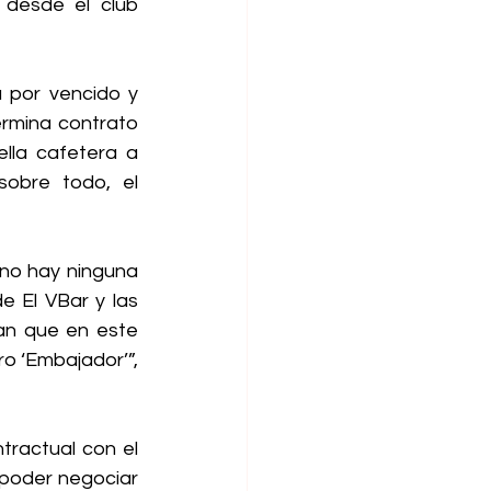
desde el club 
 por vencido y 
rmina contrato 
lla cafetera a 
sobre todo, el 
no hay ninguna 
 El VBar y las 
an que en este 
 ‘Embajador’”, 
tractual con el 
poder negociar 