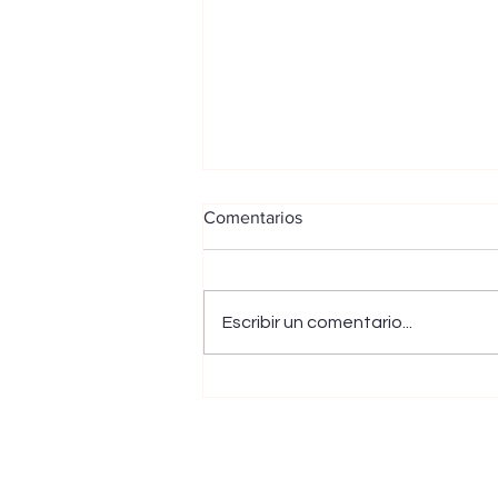
Comentarios
Escribir un comentario...
Nelson Crispín Corzo
consiguió la medalla de plata
en el Campeonato Mundial de
Para Natación de Singapur