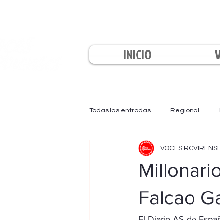
INICIO
Todas las entradas
Regional
VOCES ROVIRENS
EL INFORMATIVO
LA TARDE
Millonari
Falcao Ga
El Diario AS de Españ