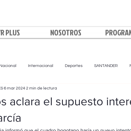
VR PLUS
NOSOTROS
PROGRA
Nacional
Internacional
Deportes
SANTANDER
ES
6 mar 2024
2 min de lectura
LA NOCHE
BOYACÁ
NORTE DE SANTANDER
Loca
os aclara el supuesto inte
rcía
a informó que el cuadro bogotano haría un nuevo intento 