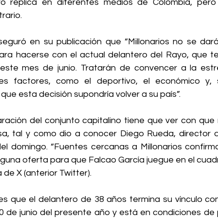
vo réplica en diferentes medios de Colombia, pero 
rario.
seguró en su publicación que “Millonarios no se dará
ara hacerse con el actual delantero del Rayo, que te
este mes de junio. 
Tratarán de convencer a la estre
tes factores, como el deportivo, el económico
 y, 
que esta decisión supondría volver a su país”.
aración del conjunto capitalino tiene que ver con que 
a, tal y como dio a conocer Diego Rueda, director de
el domingo. “Fuentes cercanas a Millonarios confirm
una oferta para que Falcao García juegue en el cuadro
de X (anterior Twitter).
 es que el delantero de 38 años termina su vínculo con
0 de junio del presente año y está en condiciones de 