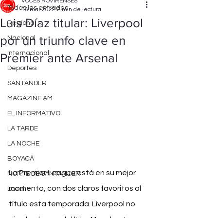
VOCES ROVIRENSES
Todas las entradas
16 mar 2022
2 min de lectura
Luis Díaz titular: Liverpool
Regional
por un triunfo clave en
Nacional
Internacional
Premier ante Arsenal
Deportes
SANTANDER
MAGAZINE AM
EL INFORMATIVO
LA TARDE
LA NOCHE
BOYACÁ
La Premier League está en su mejor 
NORTE DE SANTANDER
momento, con dos claros favoritos al 
Local
título esta temporada. Liverpool no 