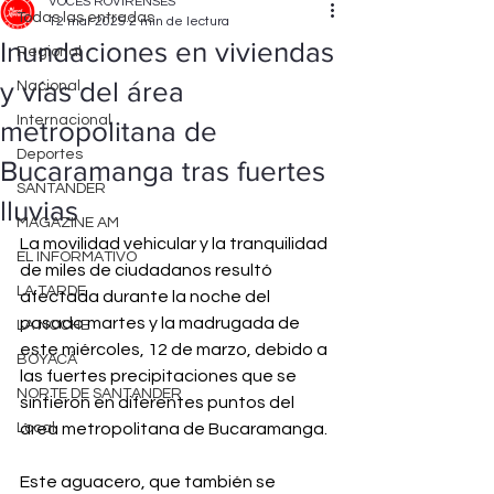
VOCES ROVIRENSES
Todas las entradas
12 mar 2025
2 min de lectura
Inundaciones en viviendas
Regional
y vías del área
Nacional
Internacional
metropolitana de
Deportes
Bucaramanga tras fuertes
SANTANDER
lluvias
MAGAZINE AM
La movilidad vehicular y la tranquilidad 
EL INFORMATIVO
de miles de ciudadanos resultó 
LA TARDE
afectada durante la noche del 
pasado martes y la madrugada de 
LA NOCHE
este miércoles, 12 de marzo, debido a 
BOYACÁ
las fuertes precipitaciones que se 
NORTE DE SANTANDER
sintieron en diferentes puntos del 
Local
área metropolitana de Bucaramanga.
Este aguacero, que también se 