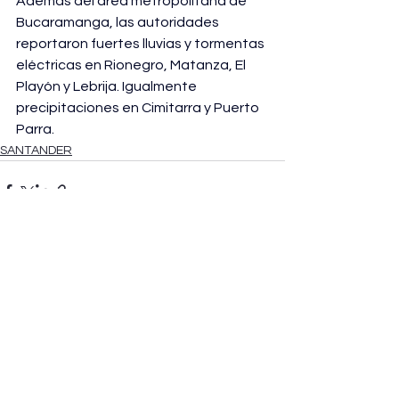
Además del área metropolitana de 
Bucaramanga, las autoridades 
reportaron fuertes lluvias y tormentas 
eléctricas en Rionegro, Matanza, El 
Playón y Lebrija. Igualmente 
precipitaciones en Cimitarra y Puerto 
Parra.
SANTANDER
Ver todo
Entradas recientes