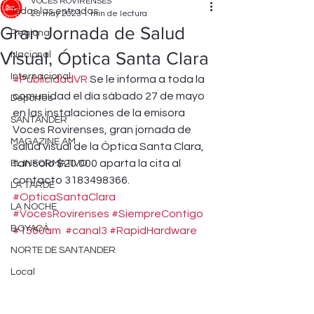
VOCES ROVIRENSES
Todas las entradas
23 may 2023
1 min de lectura
Gran Jornada de Salud
Regional
Visual, Óptica Santa Clara
Nacional
Internacional
#PublicidadVR
 Se le informa a toda la 
comunidad el día sábado 27 de mayo 
Deportes
en las instalaciones de la emisora 
SANTANDER
Voces Rovirenses, gran jornada de 
MAGAZINE AM
salud visual de la Óptica Santa Clara, 
tan solo $20.000 aparta la cita al 
EL INFORMATIVO
contacto 3183498366.
LA TARDE
#OpticaSantaClara
LA NOCHE
#VocesRovirenses
#SiempreContigo
BOYACÁ
#1560am
#canal3
#RapidHardware
NORTE DE SANTANDER
Local