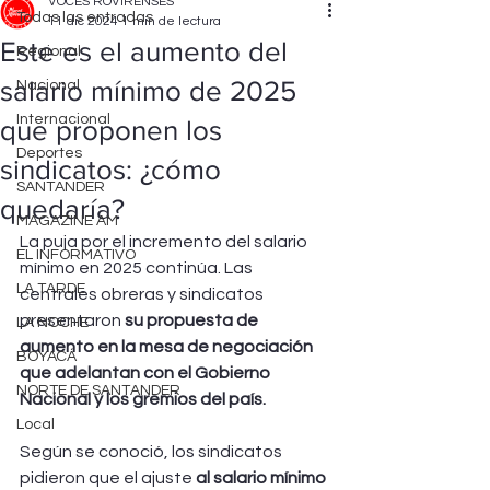
VOCES ROVIRENSES
Todas las entradas
11 dic 2024
1 min de lectura
Este es el aumento del
Regional
salario mínimo de 2025
Nacional
Internacional
que proponen los
Deportes
sindicatos: ¿cómo
SANTANDER
quedaría?
MAGAZINE AM
La puja por el incremento del salario 
EL INFORMATIVO
mínimo en 2025 continúa. Las 
LA TARDE
centrales obreras y sindicatos 
presentaron
 su propuesta de 
LA NOCHE
aumento en la mesa de negociación 
BOYACÁ
que adelantan con el Gobierno 
NORTE DE SANTANDER
Nacional y los gremios del país.
Local
Según se conoció, los sindicatos 
pidieron que el ajuste
 al salario mínimo 