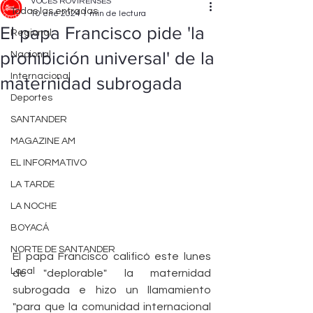
VOCES ROVIRENSES
Todas las entradas
10 ene 2024
1 min de lectura
El papa Francisco pide 'la
Regional
prohibición universal' de la
Nacional
Internacional
maternidad subrogada
Deportes
SANTANDER
MAGAZINE AM
EL INFORMATIVO
LA TARDE
LA NOCHE
BOYACÁ
NORTE DE SANTANDER
El papa Francisco calificó este lunes 
Local
de "deplorable" la maternidad 
subrogada e hizo un llamamiento 
"para que la comunidad internacional 