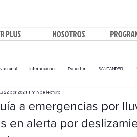
VR PLUS
NOSOTROS
PROGRA
Nacional
Internacional
Deportes
SANTANDER
ES
22 abr 2024
1 min de lectura
LA NOCHE
BOYACÁ
NORTE DE SANTANDER
Loca
uía a emergencias por llu
s en alerta por deslizami