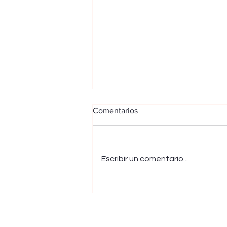
Comentarios
Escribir un comentario...
Damnificados por los
derrumbes en la Troncal del
Carare, en Santander, esperan
soluciones del Gobierno y el