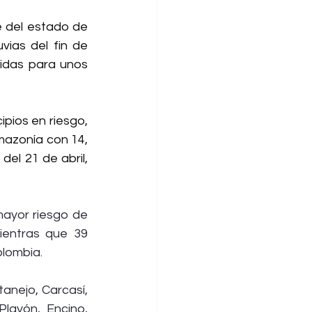
 del estado de 
ias del fin de 
idas para unos 
pios en riesgo, 
mazonía con 14, 
el 21 de abril, 
ayor riesgo de 
ientras que 39 
olombia.
anejo, Carcasí, 
layón, Encino, 