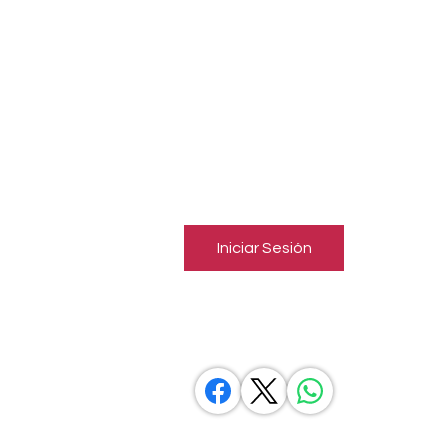
Almo
EMISORA AFILIADA
Inicia una sesión para conectar
con miembros
Sigue y observa a otros miembros, deja comentarios y más.
Iniciar Sesión