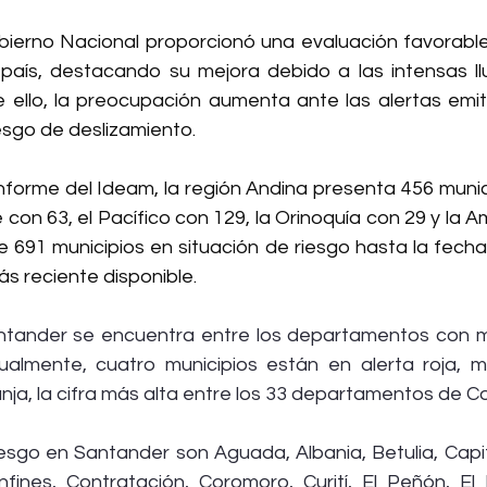
ierno Nacional proporcionó una evaluación favorable
país, destacando su mejora debido a las intensas lluv
ello, la preocupación aumenta ante las alertas emit
esgo de deslizamiento.
nforme del Ideam, la región Andina presenta 456 munici
 con 63, el Pacífico con 129, la Orinoquía con 29 y la A
691 municipios en situación de riesgo hasta la fecha d
s reciente disponible.
ntander se encuentra entre los departamentos con m
ualmente, cuatro municipios están en alerta roja, m
nja, la cifra más alta entre los 33 departamentos de C
iesgo en Santander son Aguada, Albania, Betulia, Capit
fines, Contratación, Coromoro, Curití, El Peñón, El P