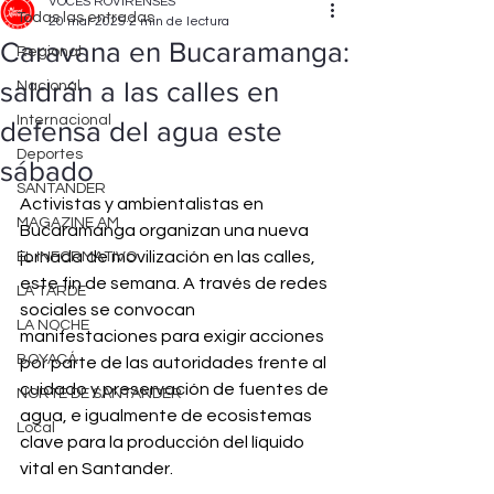
VOCES ROVIRENSES
Todas las entradas
20 mar 2025
2 min de lectura
Caravana en Bucaramanga:
Regional
saldrán a las calles en
Nacional
Internacional
defensa del agua este
Deportes
sábado
SANTANDER
Activistas y ambientalistas en 
MAGAZINE AM
Bucaramanga organizan una nueva 
jornada de movilización en las calles, 
EL INFORMATIVO
este fin de semana. A través de redes 
LA TARDE
sociales se convocan 
LA NOCHE
manifestaciones para exigir acciones 
BOYACÁ
por parte de las autoridades frente al 
cuidado y preservación de fuentes de 
NORTE DE SANTANDER
agua, e igualmente de ecosistemas 
Local
clave para la producción del líquido 
vital en Santander.