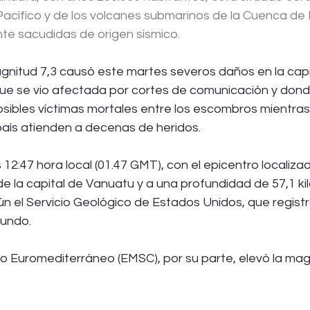
Pacífico y de los volcanes submarinos de la Cuenca de L
nte sacudidas de origen sísmico.
nitud 7,3 causó este martes severos daños en la capi
 que se vio afectada por cortes de comunicación y don
ibles víctimas mortales entre los escombros mientras l
aís atienden a decenas de heridos.
s 12:47 hora local (01.47 GMT), con el epicentro localiza
de la capital de Vanuatu y a una profundidad de 57,1 ki
ún el Servicio Geológico de Estados Unidos, que registra
mundo.
co Euromediterráneo (EMSC), por su parte, elevó la mag