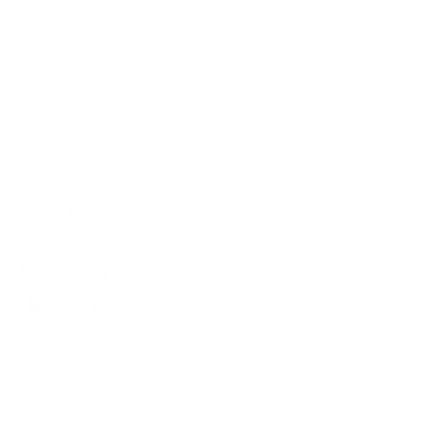
FBI llevó a la captura de Alex
Saab
Málaga, Santander