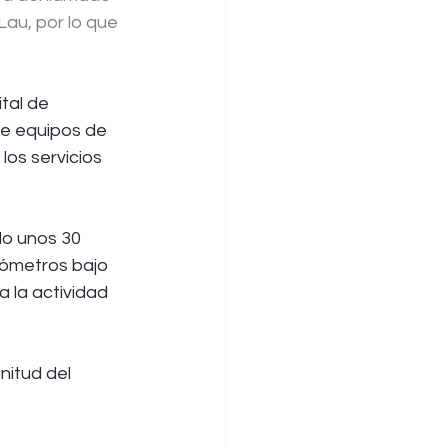
au, por lo que 
tal de 
de equipos de 
os servicios 
do unos 30 
lómetros bajo 
 la actividad 
nitud del 