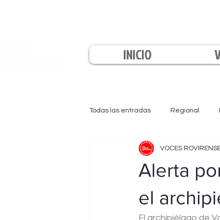
INICIO
Todas las entradas
Regional
VOCES ROVIRENS
EL INFORMATIVO
LA TARDE
Alerta po
el archip
El archipiélago de V