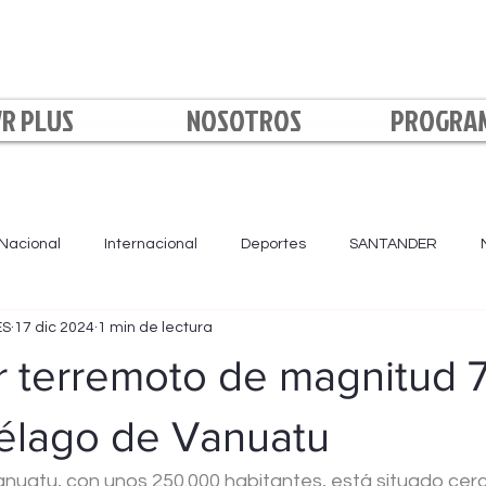
VR PLUS
NOSOTROS
PROGRA
Nacional
Internacional
Deportes
SANTANDER
ES
17 dic 2024
1 min de lectura
LA NOCHE
BOYACÁ
NORTE DE SANTANDER
Loca
r terremoto de magnitud 7
iélago de Vanuatu
anuatu, con unos 250.000 habitantes, está situado cerc