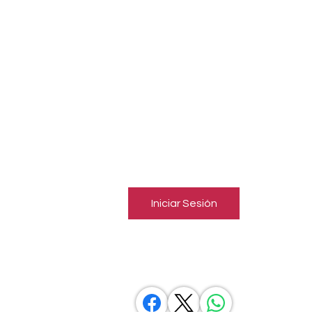
jóve
sigl
sant
EMISORA AFILIADA
Inicia una sesión para conectar
con miembros
Sigue y observa a otros miembros, deja comentarios y más.
Iniciar Sesión