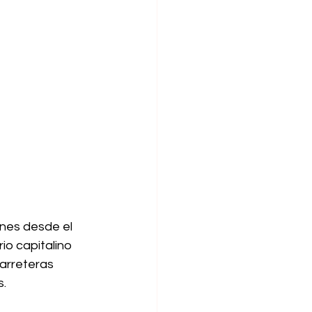
nes desde el 
o capitalino 
arreteras 
s.